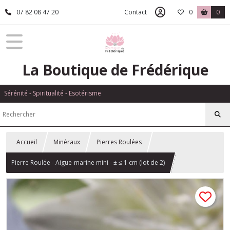
07 82 08 47 20
Contact
0
0
La Boutique de Frédérique
Sérénité - Spiritualité - Esotérisme
Accueil
Minéraux
Pierres Roulées
Pierre Roulée - Aigue-marine mini - ± ≤ 1 cm (lot de 2)