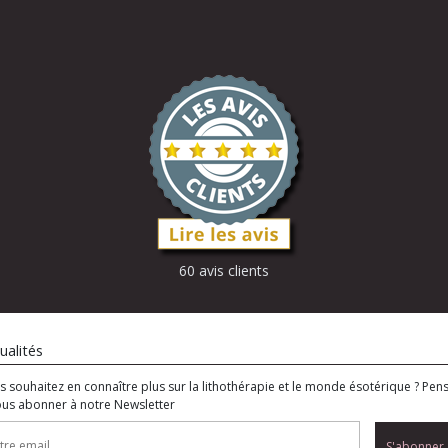
60 avis clients
ualités
s souhaitez en connaître plus sur la lithothérapie et le monde ésotérique ? Pen
ous abonner à notre Newsletter
S'abonner