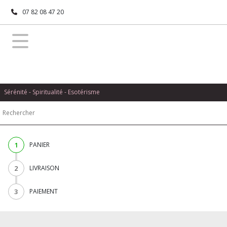
07 82 08 47 20
Sérénité - Spiritualité - Esotérisme
1
PANIER
2
LIVRAISON
3
PAIEMENT