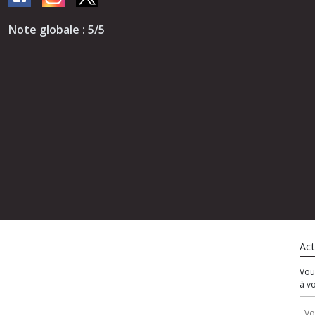
Note globale : 5/5
Act
Vou
à v