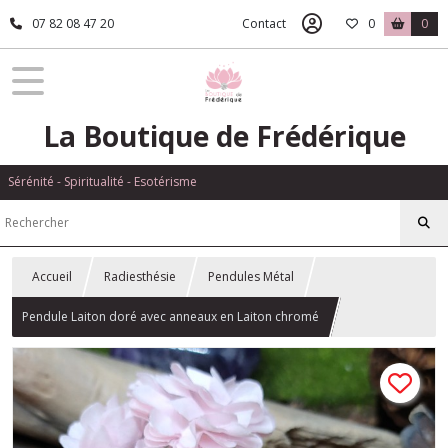
07 82 08 47 20
Contact
0
0
La Boutique de Frédérique
Sérénité - Spiritualité - Esotérisme
Accueil
Radiesthésie
Pendules Métal
Pendule Laiton doré avec anneaux en Laiton chromé