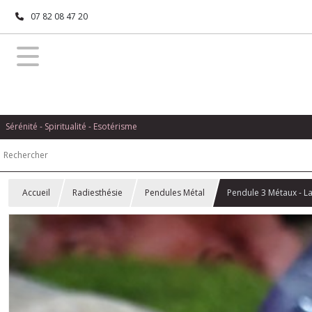
07 82 08 47 20
Sérénité - Spiritualité - Esotérisme
Accueil
Radiesthésie
Pendules Métal
Pendule 3 Métaux - La