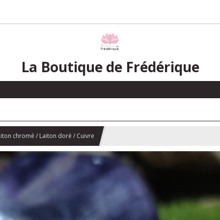
La Boutique de Frédérique
iton chromé / Laiton doré / Cuivre