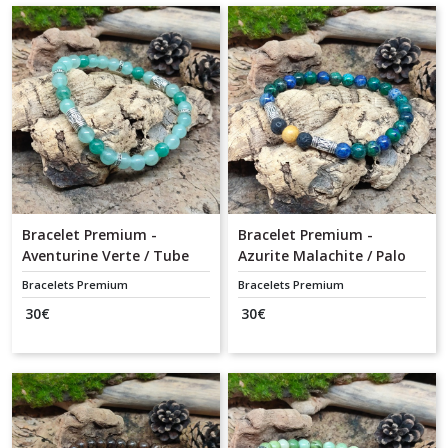
Bracelet Premium -
Bracelet Premium -
Aventurine Verte / Tube
Azurite Malachite / Palo
Tribal
Santo / Pierre de lave /
Bracelets Premium
Bracelets Premium
Tube Tribal
30
€
30
€