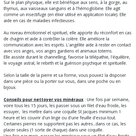
Sur le plan physique, elle est bénéfique aux sens, à la gorge, au
thymus, aux vaisseaux sanguins et à l'hémoglobine. Elle agit
comme un insectifuge (en élixir utilisé en application locale). Elle
aide en cas de maladies infectieuses.
Au niveau émotionnel et spirituel, elle apporte du réconfort en cas
de chagrin et aide à contrôler la colère. Elle améliore la
communication avec les esprits. L'angélite aide à rester en contact
avec vos anges, vos anges gardiens et animaux totems.
Elle assiste durant le channelling, favorise la télépathie, l'équilibre,
le voyage astral, le rebirth et la guérison psychique et spirituelle.
Selon la taille de la pierre et sa forme, vous pouvez la disposer
dans une pièce ou la porter sur vous, dans une poche ou en
bijoux.
Conseils pour nettoyer vos minéraux
: Une fois par semaine,
voire tous les 15 jours, les passer sous un filet d'eau froide, les
essuyer, les mettre dans une coquille St Jacques minimum 1
heure et les couvrir d'un linge ou d'une feuille d'essui-tout.
Certaines pierres ne supportent pas les autres...dans ce cas, les
placer seules (1 sorte de chaque) dans une coquille.
Une fois par mois, passer les minéraux sous un filet d'eau froide,