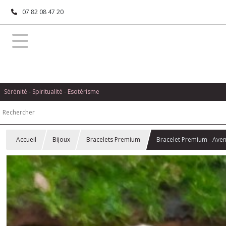
07 82 08 47 20
Sérénité - Spiritualité - Esotérisme
Accueil
Bijoux
Bracelets Premium
Bracelet Premium - Avent