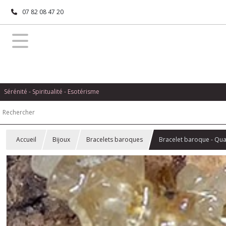
07 82 08 47 20
Sérénité - Spiritualité - Esotérisme
Accueil
Bijoux
Bracelets baroques
Bracelet baroque - Quar