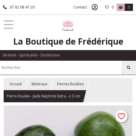
07 82 08 47 20
Contact
0
0
La Boutique de Frédérique
Sérénité - Spiritualité - Esotérisme
Accueil
Minéraux
Pierres Roulées
Pierre Roulée - Jade Néphrite Extra - ± 3 cm