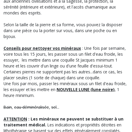
aux anciennes civilisations et à la sagesse, la protection, la
sérénité (intérieure et extérieure), et l'accès chamanique aux
mondes des esprits.
Selon la taille de la pierre et sa forme, vous pouvez la disposer
dans une pièce ou la porter sur vous, dans une poche ou en
bijoux.
Conseils pour nettoyer vos minéraux
: Une fois par semaine,
voire tous les 15 jours, les passer sous un filet d'eau froide, les
essuyer, les mettre dans une coquille St Jacques minimum 1
heure et les couvrir d'un linge ou d'une feuille d'essui-tout.
Certaines pierres ne supportent pas les autres...dans ce cas, les
placer seules (1 sorte de chaque) dans une coquille.
Une fois par mois, passer les minéraux sous un filet d'eau froide,
les essuyer et les mettre en
NOUVELLE LUNE (lune noire)
, 1
heure minimum.
Bain
,
eau déminéralisée
,
sel
...
ATTENTION
: Les minéraux ne peuvent se substituer à un
traitement médical.
Les indications et propriétés décrites en
lithothérapie se basent sur des effets généralement constatés,