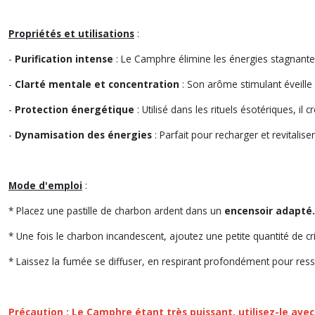
Propriétés et utilisations
:
-
Purification intense
: Le Camphre élimine les énergies stagnantes 
-
Clarté mentale et concentration
: Son arôme stimulant éveille l
-
Protection énergétique
: Utilisé dans les rituels ésotériques, il 
-
Dynamisation des énergies
: Parfait pour recharger et revitalis
Mode d'emploi
:
* Placez une pastille de charbon ardent dans un
encensoir adapté.
* Une fois le charbon incandescent, ajoutez une petite quantité de c
* Laissez la fumée se diffuser, en respirant profondément pour ressent
Précaution
: Le Camphre étant très puissant, utilisez-le ave