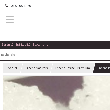
07 82 08 47 20
Sérénité - Spiritualité - Esotérisme
Accueil
Encens Naturels
Encens Résine - Premium
Encens P