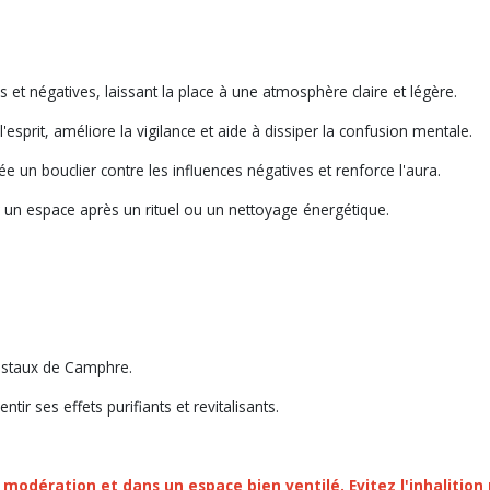
et négatives, laissant la place à une atmosphère claire et légère.
'esprit, améliore la vigilance et aide à dissiper la confusion mentale.
crée un bouclier contre les influences négatives et renforce l'aura.
er un espace après un rituel ou un nettoyage énergétique.
ristaux de Camphre.
ir ses effets purifiants et revitalisants.
c modération et dans un espace bien ventilé. Evitez l'inhalitio