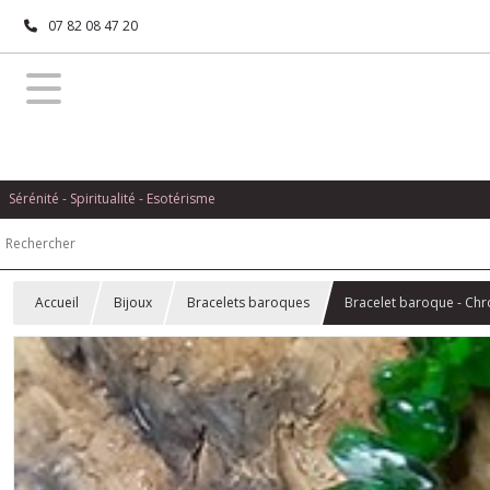
07 82 08 47 20
Sérénité - Spiritualité - Esotérisme
Accueil
Bijoux
Bracelets baroques
Bracelet baroque - Ch