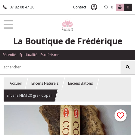
07 82 08 47 20
Contact
0
0
La Boutique de Frédérique
Sérénité - Spiritualité - Esotérisme
Accueil
Encens Naturels
Encens Bâtons
Encens HEM 20 grs - Copal