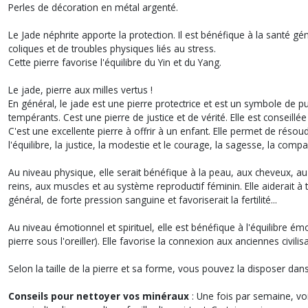
Perles de décoration en métal argenté.
Le Jade néphrite apporte la protection. Il est bénéfique à la santé g
coliques et de troubles physiques liés au stress.
Cette pierre favorise l'équilibre du Yin et du Yang.
Le jade, pierre aux milles vertus !
En général, le jade est une pierre protectrice et est un symbole de pu
tempérants. Cest une pierre de justice et de vérité. Elle est conseill
C'est une excellente pierre à offrir à un enfant. Elle permet de résou
l'équilibre, la justice, la modestie et le courage, la sagesse, la compa
Au niveau physique, elle serait bénéfique à la peau, aux cheveux, au 
reins, aux muscles et au système reproductif féminin. Elle aiderait à t
général, de forte pression sanguine et favoriserait la fertilité...
Au niveau émotionnel et spirituel, elle est bénéfique à l'équilibre émot
pierre sous l'oreiller). Elle favorise la connexion aux anciennes civil
Selon la taille de la pierre et sa forme, vous pouvez la disposer da
Conseils pour nettoyer vos minéraux
: Une fois par semaine, voi