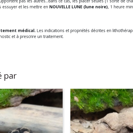
supportent pas les autres...dans ce cas, les placer seules (1 sorte de ch
es essuyer et les mettre en
NOUVELLE LUNE (lune noire)
, 1 heure mi
itement médical.
Les indications et propriétés décrites en lithothér
nostic et à prescrire un traitement.
é par