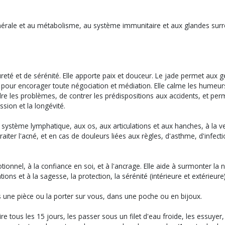
énérale et au métabolisme, au système immunitaire et aux glandes surréna
reté et de sérénité. Elle apporte paix et douceur. Le jade permet aux ge
ée pour encorager toute négociation et médiation. Elle calme les humeurs 
dre les problèmes, de contrer les prédispositions aux accidents, et perm
ssion et la longévité.
système lymphatique, aux os, aux articulations et aux hanches, à la ves
raiter l'acné, et en cas de douleurs liées aux règles, d'asthme, d'infect
ionnel, à la confiance en soi, et à l'ancrage. Elle aide à surmonter la nég
isations et à la sagesse, la protection, la sérénité (intérieure et extéri
ns une pièce ou la porter sur vous, dans une poche ou en bijoux.
re tous les 15 jours, les passer sous un filet d'eau froide, les essuye