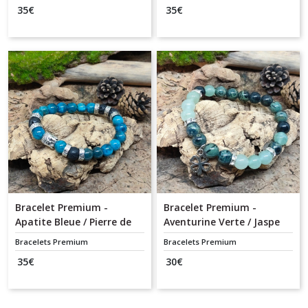
35
€
35
€
Bracelet Premium -
Bracelet Premium -
Apatite Bleue / Pierre de
Aventurine Verte / Jaspe
Lave / Bouddha
Kambaba / Trèfle
Bracelets Premium
Bracelets Premium
35
€
30
€