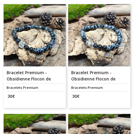
Bracelet Premium -
Bracelet Premium -
Obsidienne Flocon de
Obsidienne Flocon de
Neige / Arbre de Vie
Neige / Bouddha
Bracelets Premium
Bracelets Premium
30
€
30
€