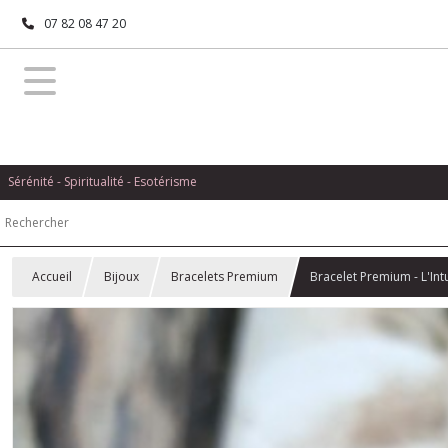
07 82 08 47 20
Sérénité - Spiritualité - Esotérisme
Accueil
Bijoux
Bracelets Premium
Bracelet Premium - L'Intu