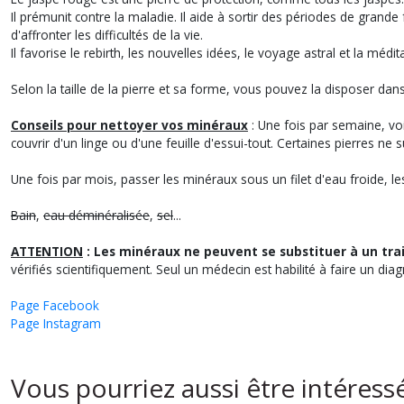
Il prémunit contre la maladie. Il aide à sortir des périodes de gran
d'affronter les difficultés de la vie.
Il favorise le rebirth, les nouvelles idées, le voyage astral et la médita
Selon la taille de la pierre et sa forme, vous pouvez la disposer da
Conseils pour nettoyer vos minéraux
: Une fois par semaine, voi
couvrir d'un linge ou d'une feuille d'essui-tout. Certaines pierres ne 
Une fois par mois, passer les minéraux sous un filet d'eau froide, l
Bain
,
eau déminéralisée
,
sel
...
ATTENTION
: Les minéraux ne peuvent se substituer à un tr
vérifiés scientifiquement. Seul un médecin est habilité à faire un diag
Page Facebook
Page Instagram
Vous pourriez aussi être intéress