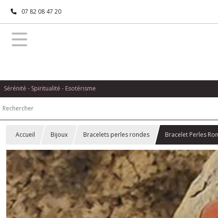
07 82 08 47 20
Sérénité - Spiritualité - Esotérisme
Accueil
Bijoux
Bracelets perles rondes
Bracelet Perles Ro