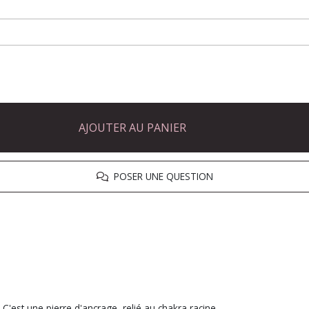
AJOUTER AU PANIER
POSER UNE QUESTION
C'est une pierre d'ancrage, relié au chakra racine.