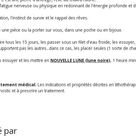
de fatigue nerveuse ou physique en redonnant de l'énergie profonde et d
tion, l'instinct de survie et le rappel des rêves.
ns une pièce ou la porter sur vous, dans une poche ou en bijoux.
re tous les 15 jours, les passer sous un filet d'eau froide, les essuye
supportent pas les autres...dans ce cas, les placer seules (1 sorte de ch
es essuyer et les mettre en
NOUVELLE LUNE (lune noire)
, 1 heure mi
aitement médical.
Les indications et propriétés décrites en lithothér
nostic et à prescrire un traitement.
é par