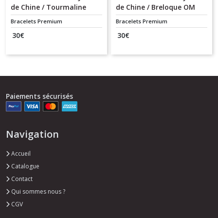
de Chine / Tourmaline
de Chine / Breloque OM
noire - Multi tailles de
Bracelets Premium
Bracelets Premium
perles
30
€
30
€
Paiements sécurisés
Navigation
Accueil
Catalogue
Contact
Qui sommes nous ?
CGV