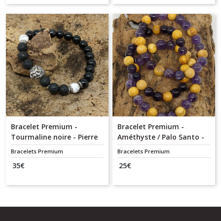
Bracelet Premium -
Bracelet Premium -
Tourmaline noire - Pierre
Améthyste / Palo Santo -
de lave - Howlite - Lion - 8
8 mm
Bracelets Premium
Bracelets Premium
mm
35
€
25
€