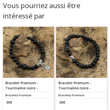
Vous pourriez aussi être
intéressé par
Bracelet Premium -
Bracelet Premium -
Tourmaline noire -
Tourmaline noire -
Coquille St Jacques - 6 / 8
Bouddha - 6 mm
Bracelets Premium
Bracelets Premium
mm
30
€
30
€