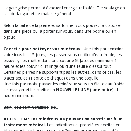
L'agate grise permet d'évacuer l'énergie refoulée. Elle soulage en
cas de fatigue et de malaise général.
Selon la taille de la pierre et sa forme, vous pouvez la disposer
dans une pièce ou la porter sur vous, dans une poche ou en
bijoux.
Conseils pour nettoyer vos minéraux
: Une fois par semaine,
voire tous les 15 jours, les passer sous un filet d'eau froide, les
essuyer, les mettre dans une coquille St Jacques minimum 1
heure et les couvrir d'un linge ou d'une feuille d'essui-tout.
Certaines pierres ne supportent pas les autres...dans ce cas, les
placer seules (1 sorte de chaque) dans une coquille.
Une fois par mois, passer les minéraux sous un filet d'eau froide,
les essuyer et les mettre en
NOUVELLE LUNE (lune noire)
, 1
heure minimum.
Bain
,
eau déminéralisée
,
sel
...
ATTENTION
: Les minéraux ne peuvent se substituer à un
traitement médical.
Les indications et propriétés décrites en
lithothérapie se basent sur des effets généralement constatés,