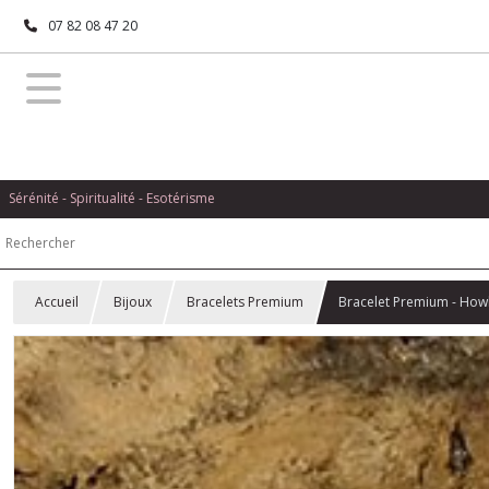
07 82 08 47 20
Sérénité - Spiritualité - Esotérisme
Accueil
Bijoux
Bracelets Premium
Bracelet Premium - Howli