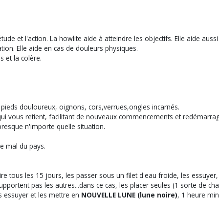
 et l'action. La howlite aide à atteindre les objectifs. Elle aide aussi 
ation. Elle aide en cas de douleurs physiques.
s et la colère.
es pieds douloureux, oignons, cors,verrues,ongles incarnés.
sé qui vous retient, facilitant de nouveaux commencements et redémarra
 presque n'importe quelle situation.
le mal du pays.
re tous les 15 jours, les passer sous un filet d'eau froide, les essuye
supportent pas les autres...dans ce cas, les placer seules (1 sorte de ch
es essuyer et les mettre en
NOUVELLE LUNE (lune noire)
, 1 heure mi