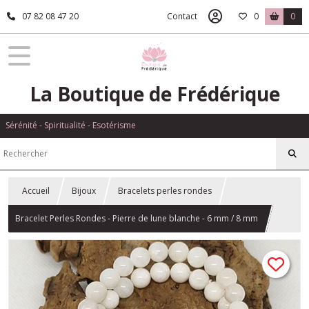
07 82 08 47 20
Contact
0
0
La Boutique de Frédérique
Sérénité - Spiritualité - Esotérisme
Accueil
Bijoux
Bracelets perles rondes
Bracelet Perles Rondes - Pierre de lune blanche - 6 mm / 8 mm