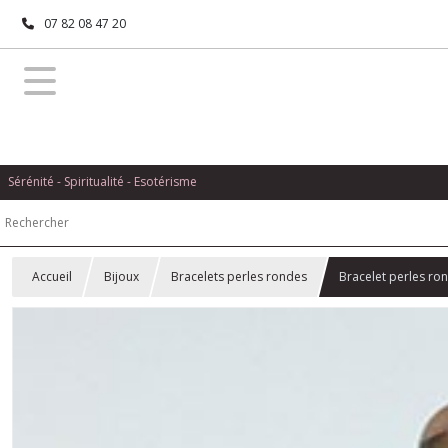
07 82 08 47 20
Sérénité - Spiritualité - Esotérisme
Accueil
Bijoux
Bracelets perles rondes
Bracelet perles ro